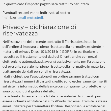
In questo caso l’importo pagato sarà restituito per intero.
Eventuali reclami vanno indirizzati al nostro
indirizzo
[email protected]
.
Privacy – dichiarazione di
riservatezza
Nell'esecuzione del presente contratto il Fiorista destinatario
dell’ordine si impegna al pieno rispetto della normativa esistente in
materia di privacy D.lgs. 101/2018 (rif. GDPR). In particolare la
raccolta ed il trattamento dei dati dei Clienti, anche con mezzi
elettronici o automatizzati, avverrà esclusivamente per l'erogazione
del presente servizio nel pieno rispetto della normativa in materia di
trattamento dei dati personali e riservatezza.
I dati richiesti per l'esecuzione di un ordine saranno trattati con
riservatezza. I numeri di carta di credito sono esclusivamente inseriti
sul sistema informatico della Banca con collegamento protetto e non
sono conosciuti al gestore del sito.
La richiesta di cancellazione totale o parziale dei dati inseriti può
essere richiesta al titolare del sito all’indirizzo email tramite la stessa
email utilizzata per trasmettere l’ordine.
Responsabile e titolare del
trattamento dati è il legale rappresentante della ditta gestore del sito.