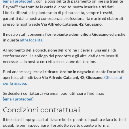
[email protected]
, con la possibilità di pagamento online sia tramite
Paypal™ che tramite la carta di credito, senza inserire altri dati.
I fiori utilizzati e le piante sono di prima scelta, sempre freschi,
garantiti dalla nostra conoscenza, professionalità e arte ed elaborati
presso la nostra sede
Via Alfredo Catalani, 42, Giussano.
Il nostro staff consegna
fiori e piante a domicilio a Giussano
ed anche
in queste
altre località
.
Al momento della conclusione dell’ordine riceverai una email di
conferma con il riepilogo del prodotto e gli altri dati da te inseriti,
necessari alla nostra corretta esecuzione dell’ordine.
Puoi anche scegliere
di ritirare l’ordine in negozio
durante l’orario di
apertura, all’indirizzo
Via Alfredo Catalani, 42, Giussano.
Clicca qui
per la mappa
.
Se desideri contattarci via email puoi utilizzare l’indirizzo
[email protected]
Condizioni contrattuali
Il fiorista si impegna ad utilizzare fiori e piante di qualità e farà tutto il
possibile per rispecchiare il prodotto scelto quanto a forma,