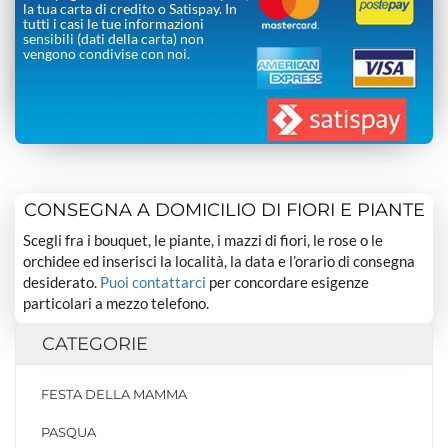
la tua carta di credito o Satispay. In
tutti i casi le tue informazioni
sensibili (dati della carta) non
vengono condivise con noi.
CONSEGNA A DOMICILIO DI FIORI E PIANTE
Scegli fra i bouquet, le piante, i mazzi di fiori, le rose o le
orchidee ed inserisci la località, la data e l’orario di consegna
desiderato.
Puoi contattarci
per concordare esigenze
particolari a mezzo telefono.
CATEGORIE
FESTA DELLA MAMMA
PASQUA