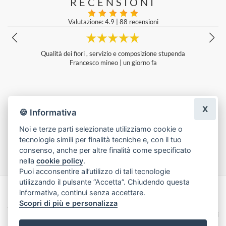
RECENSIONI
Valutazione: 4.9
|
88 recensioni
l
Qualità dei fiori , servizio e composizione stupenda
Francesco mineo
|
un giorno fa
e
X
🍪 Informativa
Noi e terze parti selezionate utilizziamo cookie o
tecnologie simili per finalità tecniche e, con il tuo
Lascia una recensione
consenso, anche per altre finalità come specificato
nella
cookie policy
.
Puoi acconsentire all’utilizzo di tali tecnologie
utilizzando il pulsante “Accetta”. Chiudendo questa
informativa, continui senza accettare.
Made with
by
Infoser.it
-
Realizzazione Siti ecommerce per Fioristi
- ©
Scopri di più e personalizza
2026
Privacy Policy
Cookie Policy
Termini e Condizioni