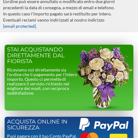
L'ordine può essere annullato o modificato entro due giorni
precedenti la data di consegna, a mezzo di email e telefono.
In questo caso l’importo pagato sarà restituito per intero.
Eventuali reclami vanno indirizzati al nostro indirizzo
[email protected]
.
STAI ACQUISTANDO
DIRETTAMENTE DAL
FIORISTA
Riceviamo noi direttamente sia
l’ordine che il pagamento per l’intero
importo. Questo ci permette di
realizzare il servizio richiesto nel
migliore dei modi, con reciproca
soddisfazione.
ACQUISTA ONLINE IN
SICUREZZA
Puoi pagare con il tuo Conto PayPal,