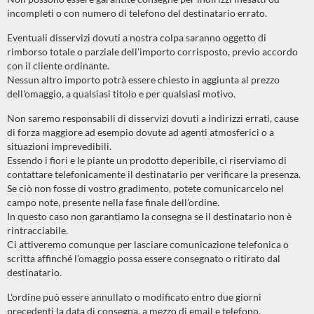
incompleti o con numero di telefono del destinatario errato.
Eventuali disservizi dovuti a nostra colpa saranno oggetto di
rimborso totale o parziale dell'importo corrisposto, previo accordo
con il cliente ordinante.
Nessun altro importo potrà essere chiesto in aggiunta al prezzo
dell'omaggio, a qualsiasi titolo e per qualsiasi motivo.
Non saremo responsabili di disservizi dovuti a indirizzi errati, cause
di forza maggiore ad esempio dovute ad agenti atmosferici o a
situazioni imprevedibili.
Essendo i fiori e le piante un prodotto deperibile, ci riserviamo di
contattare telefonicamente il destinatario per verificare la presenza.
Se ciò non fosse di vostro gradimento, potete comunicarcelo nel
campo note, presente nella fase finale dell’ordine.
In questo caso non garantiamo la consegna se il destinatario non è
rintracciabile.
Ci attiveremo comunque per lasciare comunicazione telefonica o
scritta affinché l’omaggio possa essere consegnato o ritirato dal
destinatario.
L'ordine può essere annullato o modificato entro due giorni
precedenti la data di consegna, a mezzo di email e telefono.