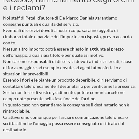
e i reclami?
Noi staff di Petali d'autore di De Marco Daniela garantiamo
consegne puntuali e qualità del servizio.
Eventuali disservizi dovuti a nostra colpa saranno oggetto di
rimborso totale o parziale dell'importo corrisposto, previo accordo
con te.
Nessun altro importo potrà essere chiesto in aggiunta al prezzo
dell'omaggio, a qualsiasi titolo e per qualsiasi motivo.
Non saremo responsabili di disservizi dovuti a indirizzi errati, cause
di forza maggiore ad esempio dovute ad agenti atmosferici o a
situazioni imprevedibili.
Essendo i fiori e le piante un prodotto deperibile, ci riserviamo di
contattare telefonicamente il destinatario per verificarne la presenza.
Se ciò non fosse di vostro gradimento, potete comunicarcelo nel
campo note presente nella fase finale dell’ordine.
In questo caso non garantiamo la consegna se il destinatario non è
rintracciabile.
Ci attiveremo comunque per lasciare comunicazione telefonica o
scritta affinché l’omaggio possa essere consegnato o ritirato dal
destinatario.