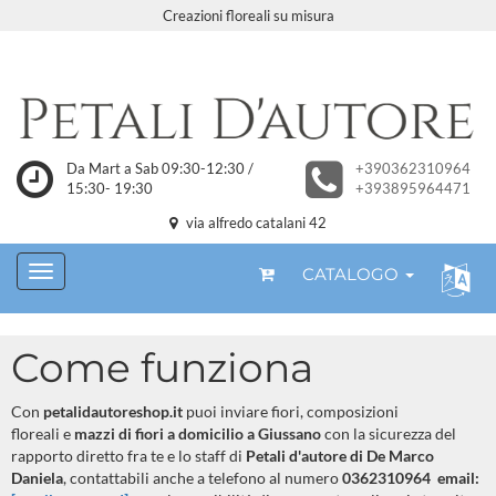
Creazioni floreali su misura
Da Mart a Sab 09:30-12:30 /
+390362310964
15:30- 19:30
+393895964471
via alfredo catalani 42
CATALOGO
Come funziona
Con
petalidautoreshop.it
puoi inviare fiori, composizioni
floreali e
mazzi di fiori a domicilio a Giussano
con la sicurezza del
rapporto diretto fra te e lo staff di
Petali d'autore di De Marco
Daniela
, contattabili anche a telefono al numero
0362310964 email: