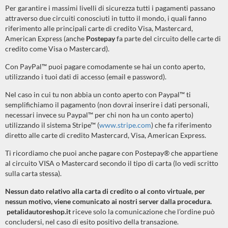
Per garantire i massimi livelli di sicurezza tutti i pagamenti passano
attraverso due circuiti conosciuti in tutto il mondo, i quali fanno
riferimento alle principali carte di credito Visa, Mastercard,
American Express (anche
Postepay
fa parte del circuito delle carte di
credito come Visa o Mastercard).
Con PayPal™ puoi pagare comodamente se hai un conto aperto,
utilizzando i tuoi dati di accesso (email e password).
Nel caso in cui tu non abbia un conto aperto con Paypal™ ti
semplifichiamo il pagamento (non dovrai inserire i dati personali,
necessari invece su Paypal™ per chi non ha un conto aperto)
utilizzando il sistema Stripe™ (
www.stripe.com
) che fa riferimento
diretto alle carte di credito Mastercard, Visa, American Express.
Ti ricordiamo che puoi anche pagare con Postepay® che appartiene
al circuito VISA o Mastercard secondo il tipo di carta (lo vedi scritto
sulla carta stessa).
Nessun dato relativo alla carta di credito o al conto virtuale, per
nessun motivo, viene comunicato ai nostri server dalla procedura.
petalidautoreshop.it
riceve solo la comunicazione che l’ordine può
concludersi, nel caso di esito positivo della transazione.