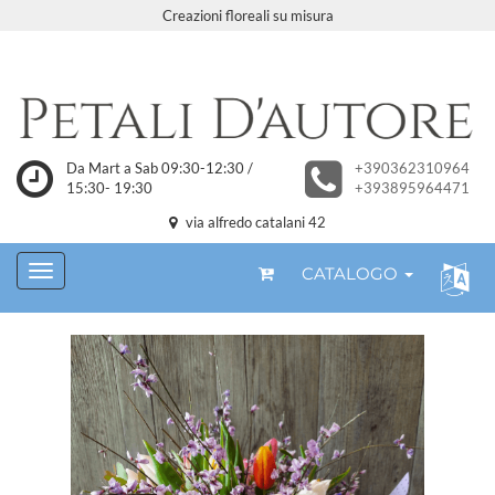
Creazioni floreali su misura
Da Mart a Sab 09:30-12:30 /
+390362310964
15:30- 19:30
+393895964471
via alfredo catalani 42
CATALOGO