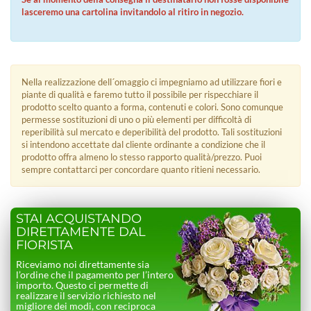
lasceremo una cartolina invitandolo al ritiro in negozio.
Nella realizzazione dell´omaggio ci impegniamo ad utilizzare fiori e
piante di qualità e faremo tutto il possibile per rispecchiare il
prodotto scelto quanto a forma, contenuti e colori. Sono comunque
permesse sostituzioni di uno o più elementi per difficoltà di
reperibilità sul mercato e deperibilità del prodotto. Tali sostituzioni
si intendono accettate dal cliente ordinante a condizione che il
prodotto offra almeno lo stesso rapporto qualità/prezzo. Puoi
sempre contattarci per concordare quanto ritieni necessario.
STAI ACQUISTANDO
DIRETTAMENTE DAL
FIORISTA
Riceviamo noi direttamente sia
l’ordine che il pagamento per l’intero
importo. Questo ci permette di
realizzare il servizio richiesto nel
migliore dei modi, con reciproca