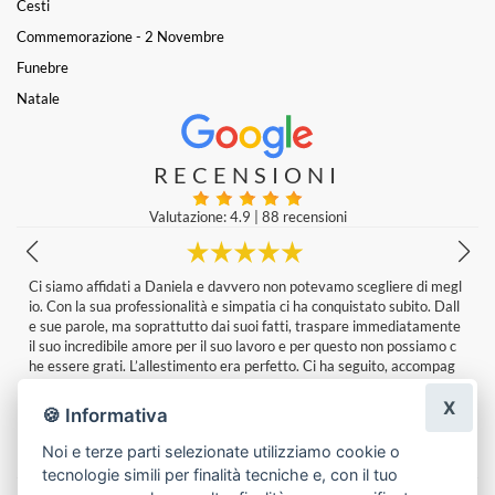
Cesti
Commemorazione - 2 Novembre
Funebre
Natale
RECENSIONI
Valutazione: 4.9
|
88 recensioni
l
Qualità dei fiori , servizio e composizione stupenda
Francesco mineo
|
un giorno fa
e
X
🍪 Informativa
Noi e terze parti selezionate utilizziamo cookie o
tecnologie simili per finalità tecniche e, con il tuo
Lascia una recensione