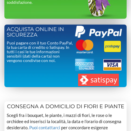
soddisfazione.
ACQUISTA ONLINE IN
SICUREZZA
Puoi pagare con il tuo Conto PayPal,
la tua carta di credito o Satispay. In
tutti i casi le tue informazioni
sensibili (dati della carta) non
vengono condivise con noi.
CONSEGNA A DOMICILIO DI FIORI E PIANTE
Scegli fra i bouquet, le piante, i mazzi di fiori, le rose o le
orchidee ed inserisci la località, la data e l’orario di consegna
desiderato.
Puoi contattarci
per concordare esigenze