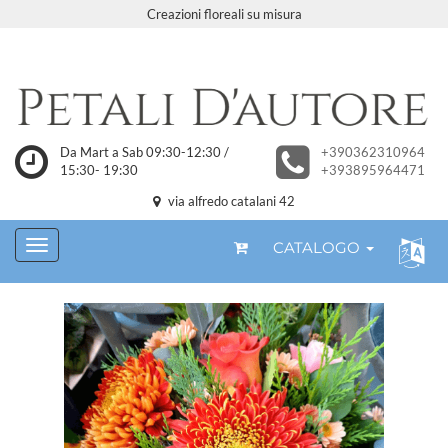
Creazioni floreali su misura
Da Mart a Sab 09:30-12:30 /
+390362310964
15:30- 19:30
+393895964471
via alfredo catalani 42
CATALOGO