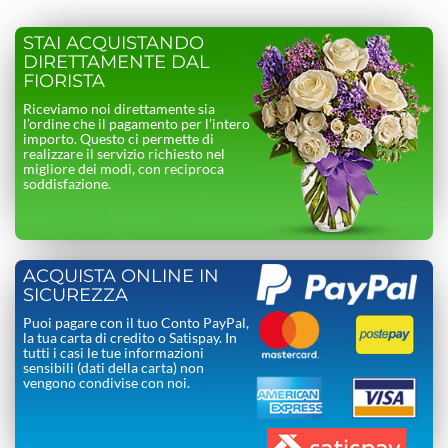
STAI ACQUISTANDO
DIRETTAMENTE DAL
FIORISTA
Riceviamo noi direttamente sia
l’ordine che il pagamento per l’intero
importo. Questo ci permette di
realizzare il servizio richiesto nel
migliore dei modi, con reciproca
soddisfazione.
ACQUISTA ONLINE IN
SICUREZZA
Puoi pagare con il tuo Conto PayPal,
la tua carta di credito o Satispay. In
tutti i casi le tue informazioni
sensibili (dati della carta) non
vengono condivise con noi.