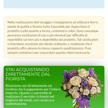
Nella realizzazione dell´omaggio ci impegniamo ad utilizzare fiori e
piante di qualità e faremo tutto il possibile per rispecchiare il
prodotto scelto quanto a forma, contenuti e colori. Sono comunque
permesse sostituzioni di uno o più elementi per difficoltà di
reperibilità sul mercato e deperibilità del prodotto. Tali sostituzioni
si intendono accettate dal cliente ordinante a condizione che il
prodotto offra almeno lo stesso rapporto qualità/prezzo. Puoi
sempre contattarci per concordare quanto ritieni necessario.
STAI ACQUISTANDO
DIRETTAMENTE DAL
FIORISTA
Riceviamo noi direttamente sia
l’ordine che il pagamento per l’intero
importo. Questo ci permette di
realizzare il servizio richiesto nel
migliore dei modi, con reciproca
soddisfazione.