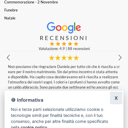
Commemorazione - 2 Novembre
Funebre
Natale
RECENSIONI
Valutazione: 4.9
|
88 recensioni
Non possiamo che ringraziare Daniela per tutto ciò che è riuscita a cr
eare per il nostro matrimonio. Sin dal primo incontro è stata attenta
e disponibile. Ha capito cosa desideravamo ed è riuscita a realizzare
l'atmosfera dei nostri sogni. I colori e i profumi ci hanno avvolto come
un caldo abbraccio. Sono passate due settimane ed ho ancora gli occ
hi pieni della magia che ha creato per la nostra giornata. Grazie di cu
X
ore ❤️
🍪 Informativa
Fabiola
|
una settimana fa
Noi e terze parti selezionate utilizziamo cookie o
tecnologie simili per finalità tecniche e, con il tuo
Lascia una recensione
consenso, anche per altre finalità come specificato
nella
cookie policy
.