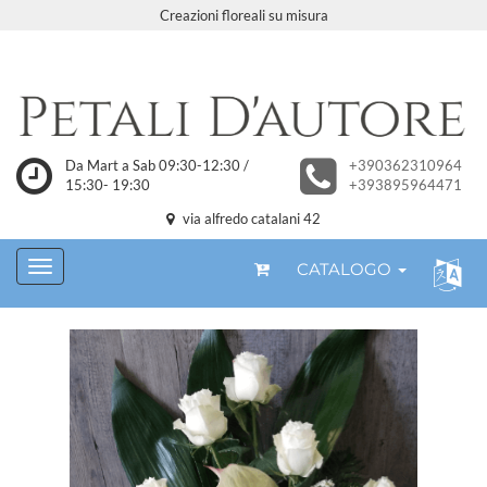
Creazioni floreali su misura
Da Mart a Sab 09:30-12:30 /
+390362310964
15:30- 19:30
+393895964471
via alfredo catalani 42
CATALOGO