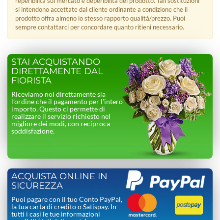
reperibilità sul mercato e deperibilità del prodotto. Tali sostituzioni
si intendono accettate dal cliente ordinante a condizione che il
prodotto offra almeno lo stesso rapporto qualità/prezzo. Puoi
sempre contattarci per concordare quanto ritieni necessario.
STAI ACQUISTANDO
DIRETTAMENTE DAL
FIORISTA
Riceviamo noi direttamente sia
l’ordine che il pagamento per l’intero
importo. Questo ci permette di
realizzare il servizio richiesto nel
migliore dei modi, con reciproca
soddisfazione.
ACQUISTA ONLINE IN
SICUREZZA
Puoi pagare con il tuo Conto PayPal,
la tua carta di credito o Satispay. In
tutti i casi le tue informazioni