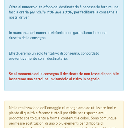
Oltre al numero di telefono del destinatario è necessario fornire una
fascia oraria
(es.: dalle 9:30 alle 13:00)
per facilitare la consegna ai
nostri driver.
In mancanza del numero telefonico non garantiamo la buona
riuscita della consegna.
Effettueremo un solo tentativo di consegna, concordato
preventivamente con il destinatario.
Se al momento della consegna il destinatario non fosse disponibile
lasceremo una cartolina invitandolo al ritiro in negozio.
Nella realizzazione dell´omaggio ci impegniamo ad utilizzare fiori e
piante di qualità e faremo tutto il possibile per rispecchiare il
prodotto scelto quanto a forma, contenuti e colori. Sono comunque
permesse sostituzioni di uno o più elementi per difficoltà di