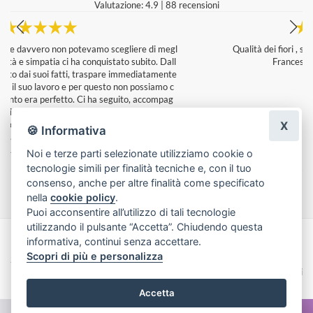
Valutazione: 4.9
|
88 recensioni
l
Qualità dei fiori , servizio e composizione stupenda
Francesco mineo
|
un giorno fa
e
X
🍪 Informativa
Noi e terze parti selezionate utilizziamo cookie o
tecnologie simili per finalità tecniche e, con il tuo
Lascia una recensione
consenso, anche per altre finalità come specificato
nella
cookie policy
.
Puoi acconsentire all’utilizzo di tali tecnologie
utilizzando il pulsante “Accetta”. Chiudendo questa
informativa, continui senza accettare.
Made with
by
Infoser.it
-
Realizzazione Siti ecommerce per Fioristi
- ©
Scopri di più e personalizza
2026
Privacy Policy
Cookie Policy
Termini e Condizioni
Accetta