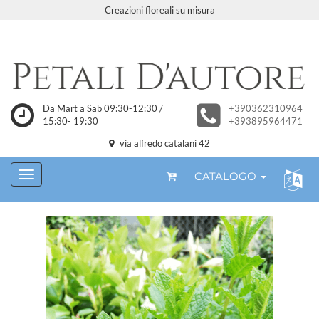
Creazioni floreali su misura
Da Mart a Sab 09:30-12:30 /
+390362310964
15:30- 19:30
+393895964471
via alfredo catalani 42
CATALOGO