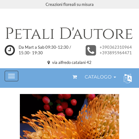
Creazioni floreali su misura
Da Mart a Sab 09:30-12:30 /
+390362310964
15:30- 19:30
+393895964471
via alfredo catalani 42
CATALOGO