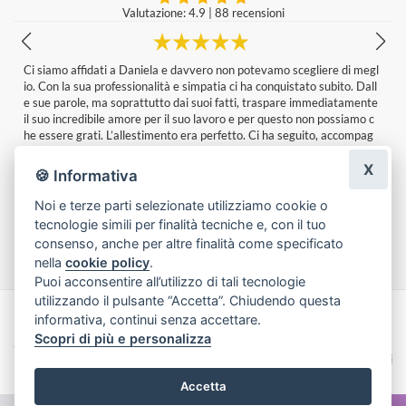
Valutazione: 4.9
|
88 recensioni
l
Qualità dei fiori , servizio e composizione stupenda
Francesco mineo
|
un giorno fa
e
X
🍪 Informativa
Noi e terze parti selezionate utilizziamo cookie o
tecnologie simili per finalità tecniche e, con il tuo
Lascia una recensione
consenso, anche per altre finalità come specificato
nella
cookie policy
.
Puoi acconsentire all’utilizzo di tali tecnologie
utilizzando il pulsante “Accetta”. Chiudendo questa
informativa, continui senza accettare.
Made with
by
Infoser.it
-
Realizzazione Siti ecommerce per Fioristi
- ©
Scopri di più e personalizza
2026
Privacy Policy
Cookie Policy
Termini e Condizioni
Accetta