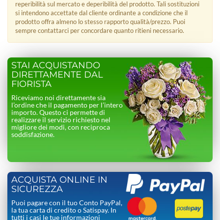
reperibilità sul mercato e deperibilità del prodotto. Tali sostituzioni
si intendono accettate dal cliente ordinante a condizione che il
prodotto offra almeno lo stesso rapporto qualità/prezzo. Puoi
sempre contattarci per concordare quanto ritieni necessario.
STAI ACQUISTANDO
DIRETTAMENTE DAL
FIORISTA
Riceviamo noi direttamente sia
l’ordine che il pagamento per l’intero
importo. Questo ci permette di
realizzare il servizio richiesto nel
migliore dei modi, con reciproca
soddisfazione.
ACQUISTA ONLINE IN
SICUREZZA
Puoi pagare con il tuo Conto PayPal,
la tua carta di credito o Satispay. In
tutti i casi le tue informazioni