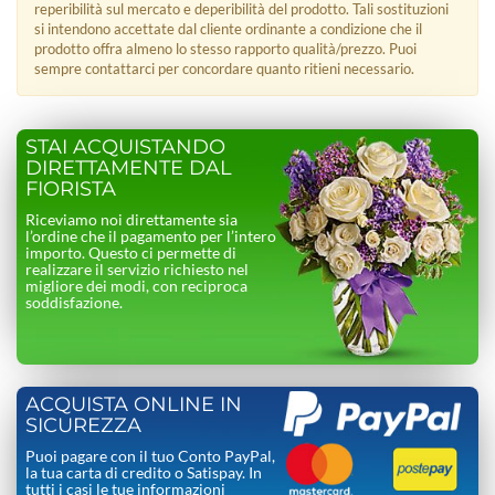
reperibilità sul mercato e deperibilità del prodotto. Tali sostituzioni
si intendono accettate dal cliente ordinante a condizione che il
prodotto offra almeno lo stesso rapporto qualità/prezzo. Puoi
sempre contattarci per concordare quanto ritieni necessario.
STAI ACQUISTANDO
DIRETTAMENTE DAL
FIORISTA
Riceviamo noi direttamente sia
l’ordine che il pagamento per l’intero
importo. Questo ci permette di
realizzare il servizio richiesto nel
migliore dei modi, con reciproca
soddisfazione.
ACQUISTA ONLINE IN
SICUREZZA
Puoi pagare con il tuo Conto PayPal,
la tua carta di credito o Satispay. In
tutti i casi le tue informazioni