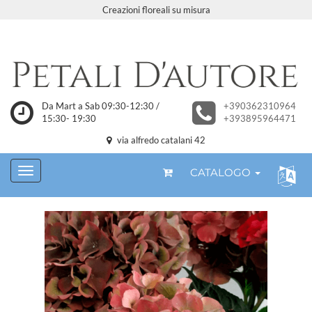
Creazioni floreali su misura
Da Mart a Sab 09:30-12:30 /
+390362310964
15:30- 19:30
+393895964471
via alfredo catalani 42
CATALOGO