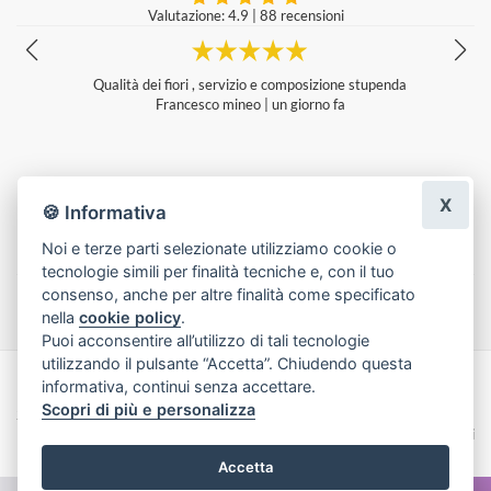
Valutazione: 4.9
|
88 recensioni
l
Qualità dei fiori , servizio e composizione stupenda
Francesco mineo
|
un giorno fa
e
X
🍪 Informativa
Noi e terze parti selezionate utilizziamo cookie o
tecnologie simili per finalità tecniche e, con il tuo
Lascia una recensione
consenso, anche per altre finalità come specificato
nella
cookie policy
.
Puoi acconsentire all’utilizzo di tali tecnologie
utilizzando il pulsante “Accetta”. Chiudendo questa
informativa, continui senza accettare.
Made with
by
Infoser.it
-
Realizzazione Siti ecommerce per Fioristi
- ©
Scopri di più e personalizza
2026
Privacy Policy
Cookie Policy
Termini e Condizioni
Accetta