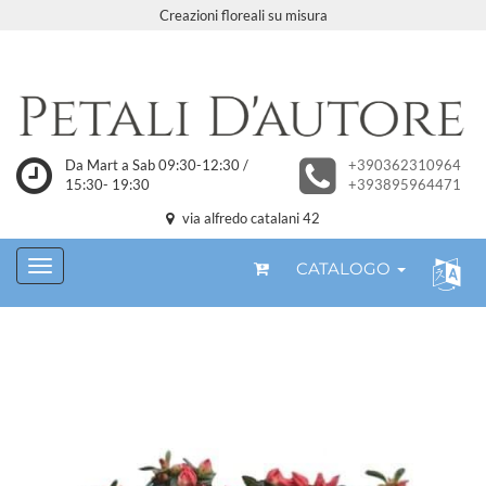
Creazioni floreali su misura
Da Mart a Sab 09:30-12:30 /
+390362310964
15:30- 19:30
+393895964471
via alfredo catalani 42
CATALOGO