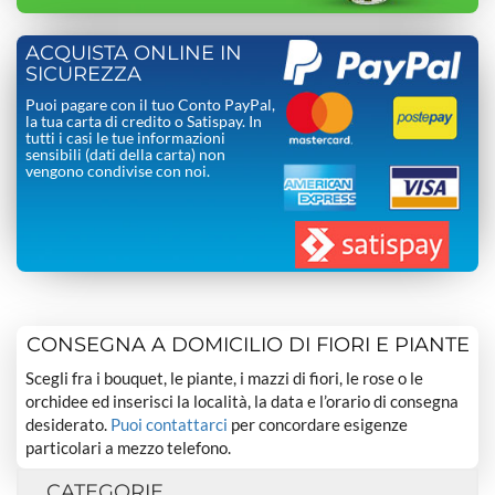
ACQUISTA ONLINE IN
SICUREZZA
Puoi pagare con il tuo Conto PayPal,
la tua carta di credito o Satispay. In
tutti i casi le tue informazioni
sensibili (dati della carta) non
vengono condivise con noi.
CONSEGNA A DOMICILIO DI FIORI E PIANTE
Scegli fra i bouquet, le piante, i mazzi di fiori, le rose o le
orchidee ed inserisci la località, la data e l’orario di consegna
desiderato.
Puoi contattarci
per concordare esigenze
particolari a mezzo telefono.
CATEGORIE