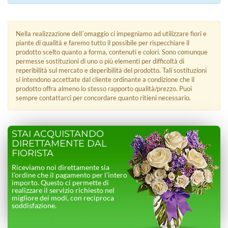
Nella realizzazione dell´omaggio ci impegniamo ad utilizzare fiori e
piante di qualità e faremo tutto il possibile per rispecchiare il
prodotto scelto quanto a forma, contenuti e colori. Sono comunque
permesse sostituzioni di uno o più elementi per difficoltà di
reperibilità sul mercato e deperibilità del prodotto. Tali sostituzioni
si intendono accettate dal cliente ordinante a condizione che il
prodotto offra almeno lo stesso rapporto qualità/prezzo. Puoi
sempre contattarci per concordare quanto ritieni necessario.
STAI ACQUISTANDO
DIRETTAMENTE DAL
FIORISTA
Riceviamo noi direttamente sia
l’ordine che il pagamento per l’intero
importo. Questo ci permette di
realizzare il servizio richiesto nel
migliore dei modi, con reciproca
soddisfazione.