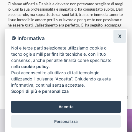
l
Qualità dei fiori , servizio e composizione stupenda
Francesco mineo
|
un giorno fa
e
X
🍪 Informativa
Noi e terze parti selezionate utilizziamo cookie o
tecnologie simili per finalità tecniche e, con il tuo
Lascia una recensione
consenso, anche per altre finalità come specificato
nella
cookie policy
.
Puoi acconsentire all’utilizzo di tali tecnologie
utilizzando il pulsante “Accetta”. Chiudendo questa
informativa, continui senza accettare.
Made with
by
Infoser.it
-
Realizzazione Siti ecommerce per Fioristi
- ©
Scopri di più e personalizza
2026
Privacy Policy
Cookie Policy
Termini e Condizioni
Accetta
Personalizza