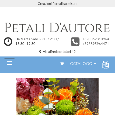
Creazioni floreali su misura
Da Mart a Sab 09:30-12:30 /
+390362310964
15:30- 19:30
+393895964471
via alfredo catalani 42
CATALOGO