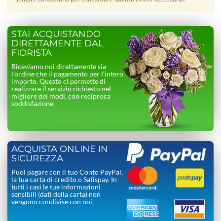
STAI ACQUISTANDO
DIRETTAMENTE DAL
FIORISTA
Riceviamo noi direttamente sia
l’ordine che il pagamento per l’intero
importo. Questo ci permette di
realizzare il servizio richiesto nel
migliore dei modi, con reciproca
soddisfazione.
ACQUISTA ONLINE IN
SICUREZZA
Puoi pagare con il tuo Conto PayPal,
la tua carta di credito o Satispay. In
tutti i casi le tue informazioni
sensibili (dati della carta) non
vengono condivise con noi.