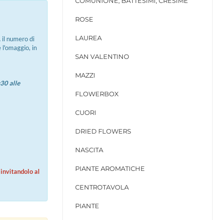
COMUNIONE, BATTESIMI, CRESIME
ROSE
LAUREA
,
il numero di
e l'omaggio, in
SAN VALENTINO
MAZZI
:30 alle
FLOWERBOX
CUORI
DRIED FLOWERS
NASCITA
PIANTE AROMATICHE
invitandolo al
CENTROTAVOLA
PIANTE