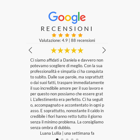
RECENSIONI
Valutazione: 4.9
|
88 recensioni
o m
Ci siamo affidati a Daniela e davvero non
Qualità dei fiori , serviz
ven
potevamo scegliere di meglio. Con la sua
stupenda
to
professionalità e simpatia ci ha conquista
Francesco mineo
|
 ca
to subito. Dalle sue parole, ma soprattutt
to c
o dai suoi fatti, traspare immediatamente
 qu
il suo incredibile amore per il suo lavoro e
appu
per questo non possiamo che essere grat
imp
i. L’allestimento era perfetto. Ci ha seguit
ltre
o, accompagnato e accontentato in ogni p
o a
asso. E soprattutto, nonostante il caldo in
credibile i fiori hanno retto tutto il giorno
senza il minimo problema. La consigliamo
senza ombra di dubbio.
Luana Lullia
|
una settimana fa