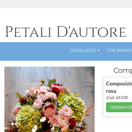
CATALOGO
CHI SIAMO
Comp
Composizio
rosa
Cod. 65158
ORDINA O