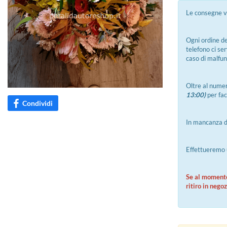
Le consegne ve
Ogni ordine d
telefono ci ser
caso di malfun
Oltre al numer
13:00)
per fac
Condividi
In mancanza d
Effettueremo 
Se al momento
ritiro in negoz