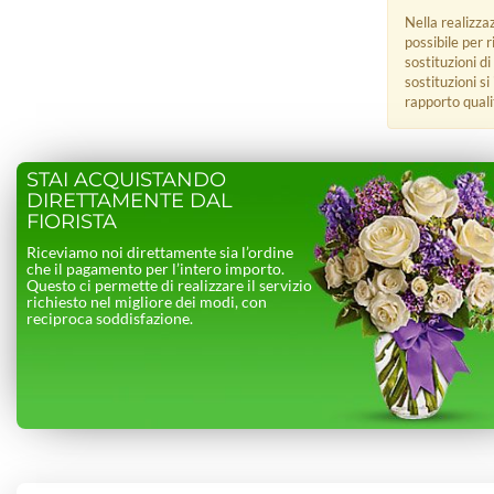
Nella realizza
possibile per 
sostituzioni di
sostituzioni s
rapporto quali
STAI ACQUISTANDO
DIRETTAMENTE DAL
FIORISTA
Riceviamo noi direttamente sia l’ordine
che il pagamento per l’intero importo.
Questo ci permette di realizzare il servizio
richiesto nel migliore dei modi, con
reciproca soddisfazione.