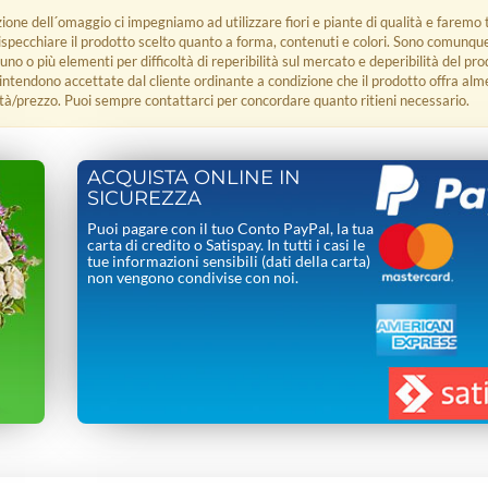
zione dell´omaggio ci impegniamo ad utilizzare fiori e piante di qualità e faremo t
rispecchiare il prodotto scelto quanto a forma, contenuti e colori. Sono comunq
 uno o più elementi per difficoltà di reperibilità sul mercato e deperibilità del pro
i intendono accettate dal cliente ordinante a condizione che il prodotto offra alm
tà/prezzo. Puoi sempre contattarci per concordare quanto ritieni necessario.
ACQUISTA ONLINE IN
SICUREZZA
Puoi pagare con il tuo Conto PayPal, la tua
carta di credito o Satispay. In tutti i casi le
tue informazioni sensibili (dati della carta)
non vengono condivise con noi.