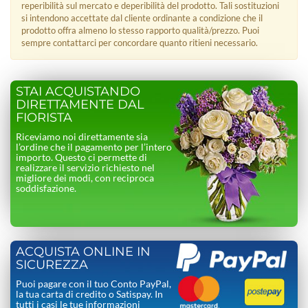
reperibilità sul mercato e deperibilità del prodotto. Tali sostituzioni
si intendono accettate dal cliente ordinante a condizione che il
prodotto offra almeno lo stesso rapporto qualità/prezzo. Puoi
sempre contattarci per concordare quanto ritieni necessario.
STAI ACQUISTANDO
DIRETTAMENTE DAL
FIORISTA
Riceviamo noi direttamente sia
l’ordine che il pagamento per l’intero
importo. Questo ci permette di
realizzare il servizio richiesto nel
migliore dei modi, con reciproca
soddisfazione.
ACQUISTA ONLINE IN
SICUREZZA
Puoi pagare con il tuo Conto PayPal,
la tua carta di credito o Satispay. In
tutti i casi le tue informazioni