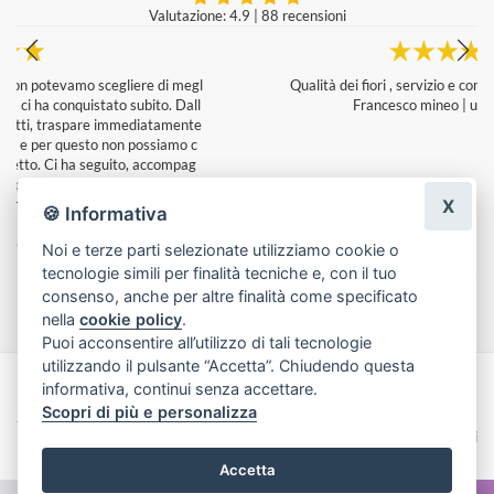
Valutazione: 4.9
|
88 recensioni
l
Qualità dei fiori , servizio e composizione stupenda
Francesco mineo
|
un giorno fa
e
X
🍪 Informativa
Noi e terze parti selezionate utilizziamo cookie o
tecnologie simili per finalità tecniche e, con il tuo
Lascia una recensione
consenso, anche per altre finalità come specificato
nella
cookie policy
.
Puoi acconsentire all’utilizzo di tali tecnologie
utilizzando il pulsante “Accetta”. Chiudendo questa
informativa, continui senza accettare.
Made with
by
Infoser.it
-
Realizzazione Siti ecommerce per Fioristi
- ©
Scopri di più e personalizza
2026
Privacy Policy
Cookie Policy
Termini e Condizioni
Accetta