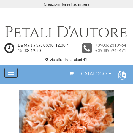
Creazioni floreali su misura
Da Mart a Sab 09:30-12:30 /
+390362310964
15:30- 19:30
+393895964471
via alfredo catalani 42
CATALOGO