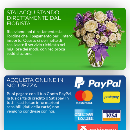
STAI ACQUISTANDO
DIRETTAMENTE DAL
FIORISTA
Riceviamo noi direttamente sia
l’ordine che il pagamento per l’intero
importo. Questo ci permette di
realizzare il servizio richiesto nel
migliore dei modi, con reciproca
soddisfazione.
ACQUISTA ONLINE IN
SICUREZZA
Puoi pagare con il tuo Conto PayPal,
la tua carta di credito o Satispay. In
tutti i casi le tue informazioni
sensibili (dati della carta) non
vengono condivise con noi.